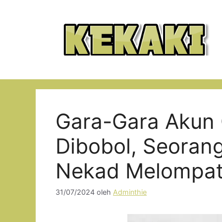
Langsung
ke
isi
Gara-Gara Akun
Dibobol, Seorang
Nekad Melompat 
31/07/2024
oleh
Adminthie