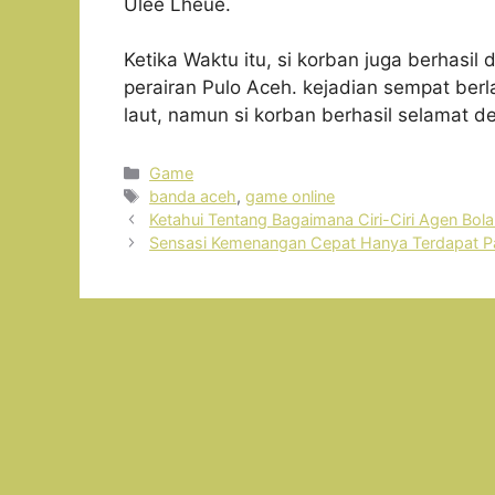
Ulee Lheue.
Ketika Waktu itu, si korban juga berhasi
perairan Pulo Aceh. kejadian sempat ber
laut, namun si korban berhasil selamat d
Kategori
Game
Tag
banda aceh
,
game online
Ketahui Tentang Bagaimana Ciri-Ciri Agen Bola 
Sensasi Kemenangan Cepat Hanya Terdapat Pa