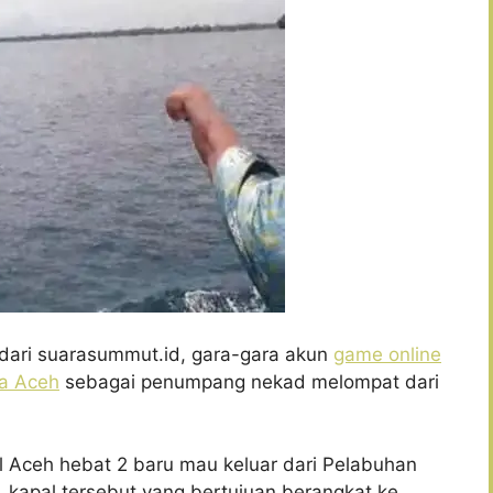
r dari suarasummut.id, gara-gara akun
game online
a Aceh
sebagai penumpang nekad melompat dari
al Aceh hebat 2 baru mau keluar dari Pelabuhan
. kapal tersebut yang bertujuan berangkat ke