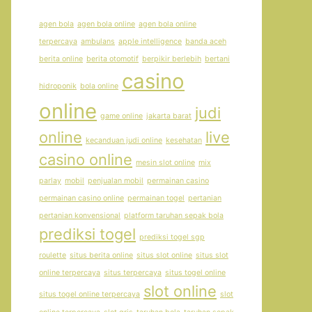
agen bola
agen bola online
agen bola online
terpercaya
ambulans
apple intelligence
banda aceh
berita online
berita otomotif
berpikir berlebih
bertani
casino
hidroponik
bola online
online
judi
game online
jakarta barat
online
live
kecanduan judi online
kesehatan
casino online
mesin slot online
mix
parlay
mobil
penjualan mobil
permainan casino
permainan casino online
permainan togel
pertanian
pertanian konvensional
platform taruhan sepak bola
prediksi togel
prediksi togel sgp
roulette
situs berita online
situs slot online
situs slot
online terpercaya
situs terpercaya
situs togel online
slot online
situs togel online terpercaya
slot