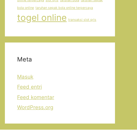
online terpercaya
slot qris
taruhan bola
taruhan sepak
bola online
taruhan sepak bola online terpercaya
togel online
transaksi slot qris
Meta
Masuk
Feed entri
Feed komentar
WordPress.org