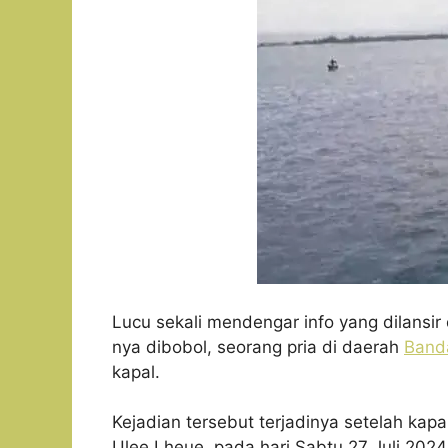
Lucu sekali mendengar info yang dilansi
nya dibobol, seorang pria di daerah
Band
kapal.
Kejadian tersebut terjadinya setelah kap
Ulee Lheue, pada hari Sabtu 27 Juli 2024