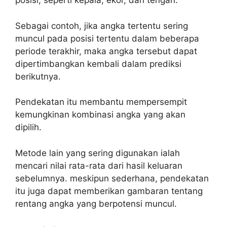
posisi, seperti kepala, ekor, dan tengah.
Sebagai contoh, jika angka tertentu sering
muncul pada posisi tertentu dalam beberapa
periode terakhir, maka angka tersebut dapat
dipertimbangkan kembali dalam prediksi
berikutnya.
Pendekatan itu membantu mempersempit
kemungkinan kombinasi angka yang akan
dipilih.
Metode lain yang sering digunakan ialah
mencari nilai rata-rata dari hasil keluaran
sebelumnya. meskipun sederhana, pendekatan
itu juga dapat memberikan gambaran tentang
rentang angka yang berpotensi muncul.