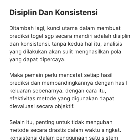
Disiplin Dan Konsistensi
Ditambah lagi, kunci utama dalam membuat
prediksi togel sgp secara mandiri adalah disiplin
dan konsistensi. tanpa kedua hal itu, analisis
yang dilakukan akan sulit menghasilkan pola
yang dapat dipercaya.
Maka pemain perlu mencatat setiap hasil
prediksi dan membandingkannya dengan hasil
keluaran sebenarnya. dengan cara itu,
efektivitas metode yang digunakan dapat
dievaluasi secara objektif.
Selain itu, penting untuk tidak mengubah
metode secara drastis dalam waktu singkat.
konsistensi dalam penggunaan satu sistem