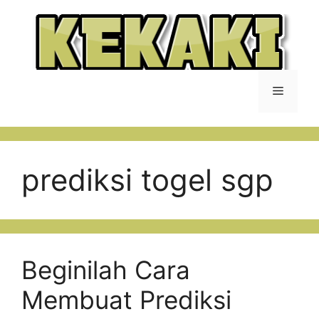
Langsung
ke
isi
Menu
prediksi togel sgp
Beginilah Cara
Membuat Prediksi