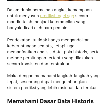
Dalam dunia permainan angka, kemampuan
untuk menyusun
prediksi togel sgp
secara
mandiri telah menjadi keterampilan yang
banyak dicari oleh para pemain.
Pendekatan itu tidak hanya mengandalkan
keberuntungan semata, tetapi juga
memanfaatkan analisis data, pola historis, serta
metode perhitungan tertentu yang dilakukan
secara konsisten dan terstruktur.
Maka dengan memahami langkah-langkah yang
tepat, seseorang dapat mengembangkan
sistem prediksi yang lebih rasional dan terukur.
Memahami Dasar Data Historis