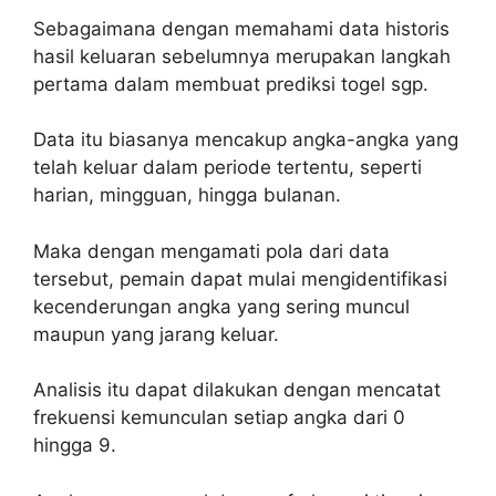
Sebagaimana dengan memahami data historis
hasil keluaran sebelumnya merupakan langkah
pertama dalam membuat prediksi togel sgp.
Data itu biasanya mencakup angka-angka yang
telah keluar dalam periode tertentu, seperti
harian, mingguan, hingga bulanan.
Maka dengan mengamati pola dari data
tersebut, pemain dapat mulai mengidentifikasi
kecenderungan angka yang sering muncul
maupun yang jarang keluar.
Analisis itu dapat dilakukan dengan mencatat
frekuensi kemunculan setiap angka dari 0
hingga 9.