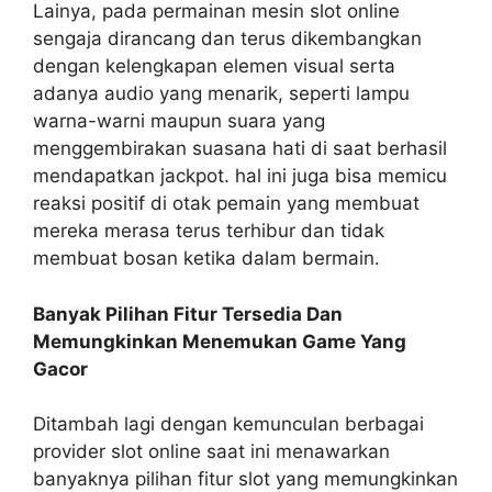
Lainya, pada permainan mesin slot online
sengaja dirancang dan terus dikembangkan
dengan kelengkapan elemen visual serta
adanya audio yang menarik, seperti lampu
warna-warni maupun suara yang
menggembirakan suasana hati di saat berhasil
mendapatkan jackpot. hal ini juga bisa memicu
reaksi positif di otak pemain yang membuat
mereka merasa terus terhibur dan tidak
membuat bosan ketika dalam bermain.
Banyak Pilihan Fitur Tersedia Dan
Memungkinkan Menemukan Game Yang
Gacor
Ditambah lagi dengan kemunculan berbagai
provider slot online saat ini menawarkan
banyaknya pilihan fitur slot yang memungkinkan