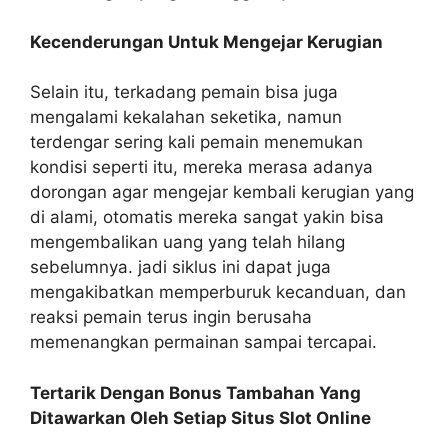
Kecenderungan Untuk Mengejar Kerugian
Selain itu, terkadang pemain bisa juga
mengalami kekalahan seketika, namun
terdengar sering kali pemain menemukan
kondisi seperti itu, mereka merasa adanya
dorongan agar mengejar kembali kerugian yang
di alami, otomatis mereka sangat yakin bisa
mengembalikan uang yang telah hilang
sebelumnya. jadi siklus ini dapat juga
mengakibatkan memperburuk kecanduan, dan
reaksi pemain terus ingin berusaha
memenangkan permainan sampai tercapai.
Tertarik Dengan Bonus Tambahan Yang
Ditawarkan Oleh Setiap Situs Slot Online