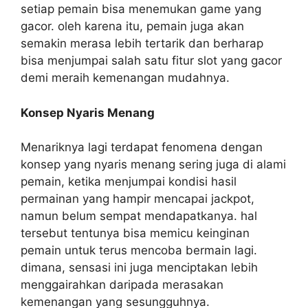
setiap pemain bisa menemukan game yang
gacor. oleh karena itu, pemain juga akan
semakin merasa lebih tertarik dan berharap
bisa menjumpai salah satu fitur slot yang gacor
demi meraih kemenangan mudahnya.
Konsep Nyaris Menang
Menariknya lagi terdapat fenomena dengan
konsep yang nyaris menang sering juga di alami
pemain, ketika menjumpai kondisi hasil
permainan yang hampir mencapai jackpot,
namun belum sempat mendapatkanya. hal
tersebut tentunya bisa memicu keinginan
pemain untuk terus mencoba bermain lagi.
dimana, sensasi ini juga menciptakan lebih
menggairahkan daripada merasakan
kemenangan yang sesungguhnya.