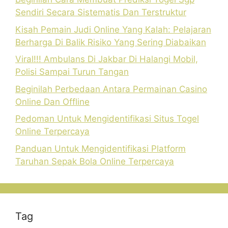
Sendiri Secara Sistematis Dan Terstruktur
Kisah Pemain Judi Online Yang Kalah: Pelajaran
Berharga Di Balik Risiko Yang Sering Diabaikan
Viral!!! Ambulans Di Jakbar Di Halangi Mobil,
Polisi Sampai Turun Tangan
Beginilah Perbedaan Antara Permainan Casino
Online Dan Offline
Pedoman Untuk Mengidentifikasi Situs Togel
Online Terpercaya
Panduan Untuk Mengidentifikasi Platform
Taruhan Sepak Bola Online Terpercaya
Tag