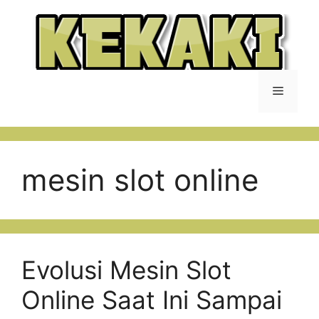
Langsung
ke
isi
Menu
mesin slot online
Evolusi Mesin Slot
Online Saat Ini Sampai