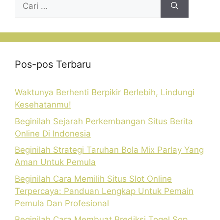
Cari
untuk:
Pos-pos Terbaru
Waktunya Berhenti Berpikir Berlebih, Lindungi
Kesehatanmu!
Beginilah Sejarah Perkembangan Situs Berita
Online Di Indonesia
Beginilah Strategi Taruhan Bola Mix Parlay Yang
Aman Untuk Pemula
Beginilah Cara Memilih Situs Slot Online
Terpercaya: Panduan Lengkap Untuk Pemain
Pemula Dan Profesional
Beginilah Cara Membuat Prediksi Togel Sgp